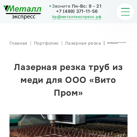
Звоните
Пн-Вс:
9 - 21
+7 (499) 371-11-56
kp@металлэкспресс.рф
Главная
Портфолио
Лазерная резка
Лазерная резка труб из меди для
ООО «Вито Пром»
ОБРАБОТКА МЕТАЛЛА
ИЗДЕЛИЯ
Лазерная резка труб из
НАШИ РАБОТЫ
меди для ООО «Вито
Пром»
СТАТЬИ
О КОМПАНИИ
КОНТАКТЫ