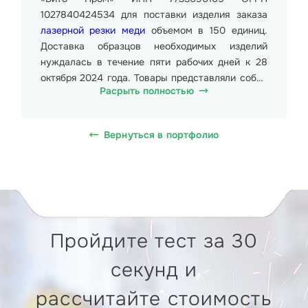
1027840424534 для поставки изделия заказа
лазерной резки меди
объемом в 150 единиц.
Доставка образцов необходимых изделий
нуждалась в течение пяти рабочих дней к 28
октября 2024 года. Товары представляли собой
Расрыть полностью
объемные трубы из меди размерами от
150*150*150мм до 350*350*350мм. Общий вес
партии составил более 1 000 кг. Стоимость
Вернуться в портфолио
образца от 982.99 руб. (Девятьсот восемьдесят
два рубля девяносто девять копеек), в т.ч. НДС
20% 163.83 руб. (Сто шестьдесят три рубля
восемьдесят три копейки). Доставка партии
требовалась на Коршуновский литейно-
механический завод по адресу Тамбовская
Пройдите тест за 30
область, Моршанский муниципальный округ,
село Коршуновка, 393927.
секунд и
Для изготовления труб из меди применялась
рассчитайте стоимость
оптоволоконная установка лазерной резки,