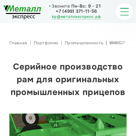
Звоните
Пн-Вс:
9 - 21
+7 (499) 371-11-56
kp@металлэкспресс.рф
Главная
Портфолио
Промышленность
Серийное производство рам
для оригинальных
ОБРАБОТКА МЕТАЛЛА
промышленных прицепов
ИЗДЕЛИЯ
Серийное производство
НАШИ РАБОТЫ
рам для оригинальных
промышленных прицепов
СТАТЬИ
О КОМПАНИИ
КОНТАКТЫ