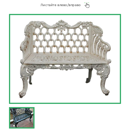
у нас и получайте изделия высочайшей степени
Листайте влево/вправо
точности и качества с минимальными
затратами.
Отправьте ваш проект по лазерной резке труб
или задайте любой вопрос в наш WhatsApp
https://wa.me/+79268941500 или на почту
kp@металлэкспресс.рф.