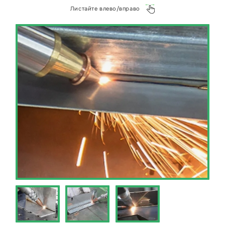
разрабатывают оптимальные режимы резки,
Листайте влево/вправо
что обеспечивает высокую производительность
и минимизирует отходы материала.
Использование газокислородной резки
позволяет Металлэкспресс предлагать
клиентам конкурентоспособные цены и
короткие сроки выполнения заказов. Технология
идеально подходит для производства деталей
сложной формы, заготовок для дальнейшей
обработки и крупногабаритных
металлоконструкций.
Отправьте ваш проект по газокислородной
резки или задайте любой вопрос в наш
WhatsApp https://wa.me/+79268941500 или на
почту kp@металлэкспресс.рф.