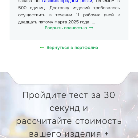
заказа по
газокислородной резки
, объемом в
500 единиц. Доставку изделий требовалось
осуществить в течении 11 рабочих дней к
двадцать пятому марта 2025 года.
Расрыть полностью
Данные изделия представляли собой
металлические детали размерами от 50мм до
Вернуться в портфолио
330мм. Общий вес партии составил более 5
000 кг.
Стоимость образца от 486.72 руб. (Четыреста
восемьдесят шесть рублей семьдесят две
копейки), в т.ч. НДС 20% 81.12 руб. (Восемьдесят
Пройдите тест за 30
один рубль двенадцать копеек). Доставка
требовалась на Калужский завод
секунд и
Энергетического Машиностроения по адресу:
улица Парковая, 12В, деревня Железняки,
рассчитайте стоимость
Калуга.
вашего изделия +
Для газокислородной резки использовалась