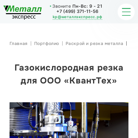
Звоните
Пн-Вс:
9 - 21
+7 (499) 371-11-56
kp@металлэкспресс.рф
Главная
Портфолио
Раскрой и резка металла
Газокислород
резка для ОО
ОБРАБОТКА МЕТАЛЛА
«КвантТех»
ИЗДЕЛИЯ
Газокислородная резка
НАШИ РАБОТЫ
для ООО «КвантТех»
СТАТЬИ
О КОМПАНИИ
КОНТАКТЫ