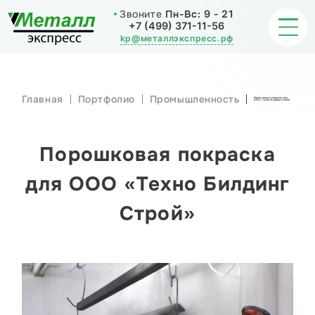
Звоните
Пн-Вс:
9 - 21
+7 (499) 371-11-56
kp@металлэкспресс.рф
Главная
Портфолио
Промышленность
Порошковая покраска для
ООО «Техно Билдинг Строй»
ОБРАБОТКА МЕТАЛЛА
ИЗДЕЛИЯ
Порошковая покраска
НАШИ РАБОТЫ
для ООО «Техно Билдинг
Строй»
СТАТЬИ
О КОМПАНИИ
КОНТАКТЫ