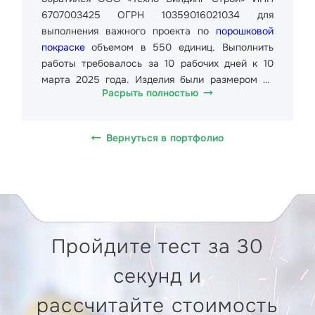
6707003425 ОГРН 10359016021034 для
выполнения важного проекта по
порошковой
покраске
объемом в 550 единиц. Выполнить
работы требовалось за 10 рабочих дней к 10
марта 2025 года. Изделия были размером от
Расрыть полностью
30х5х3 см до 42х6х3,7 см. Общий вес партии
составил около 5500 кг. Стоимость одного
изделия от 432,00 руб. (Четыреста тридцать два
Вернуться в портфолио
рубля 00 копеек), в т.ч. НДС 20% 72 руб.
(Семьдесят два рубля 00 копеек) до 602,50 руб.
(Шестьсот два рубля пятьдесят копеек), в т.ч.
НДС 20% 100,42 руб. (Сто рублей сорок две
копейки). Требовалось отправить заказ в г.
Вышний Волочек, Ржевский тракт, 163.
Пройдите тест за 30
Порошковая покраска металла выполнялась с
секунд и
использованием современной окрасочной
камеры и электростатического распылителя,
рассчитайте стоимость
обеспечивающих точное и равномерное