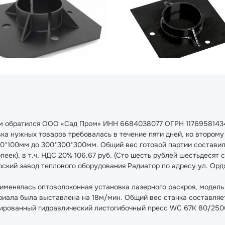
нам обратился ООО «Сад Пром» ИНН 6684038077 ОГРН 1176958143
ка нужных товаров требовалась в течение пяти дней, ко второму 
0*100мм до 300*300*300мм. Общий вес готовой партии составил 
пеек), в т.ч. НДС 20% 106.67 руб. (Сто шесть рублей шестьдесят
рский завод теплового оборудования Радиатор по адресу ул. Ордж
рименялась оптоволоконная установка лазерного раскроя, модель 
иала была выставлена на 18м/мин. Общий вес станка составляет 
рованный гидравлический листогибочный пресс WC 67K 80/2500