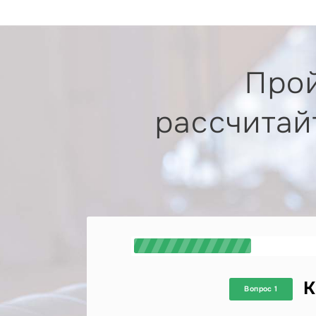
Прой
рассчитай
К
Вопрос 1