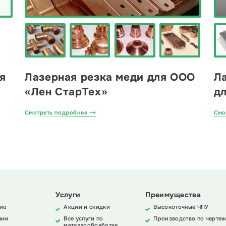
я
Лазерная резка меди для ООО
Л
«Лен СтарТех»
д
Смотреть подробнее
Смо
Услуги
Преимущества
ио
Акции и скидки
Высокоточные ЧПУ
нии
Все услуги по
Производство по чертеж
металлообработке