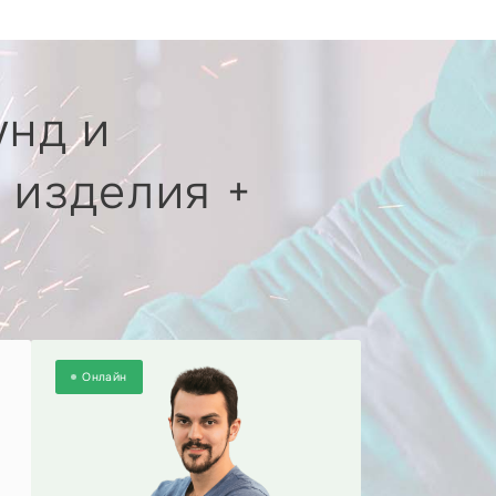
унд и
 изделия +
Онлайн