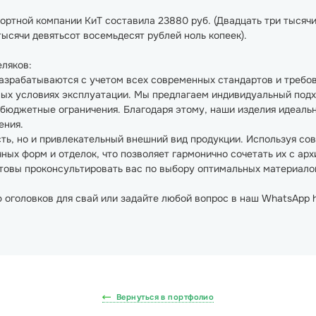
ортной компании КиТ составила 23880 руб. (Двадцать три тысяч
 тысячи девятьсот восемьдесят рублей ноль копеек).
ляков:
азрабатываются с учетом всех современных стандартов и требов
ных условиях эксплуатации. Мы предлагаем индивидуальный подх
 бюджетные ограничения. Благодаря этому, наши изделия идеаль
ения.
ть, но и привлекательный внешний вид продукции. Используя со
ных форм и отделок, что позволяет гармонично сочетать их с а
товы проконсультировать вас по выбору оптимальных материалов
 оголовков для свай или задайте любой вопрос в наш WhatsApp 
Вернуться в портфолио