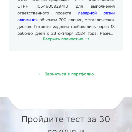
ОГРН 1054605929410 для выполнения
ответственного проекта
лазерной резки
алюминия
объемом 700 единиц металлических
дисков. Готовые изделия требовались через 13
рабочих дней к 23 октября 2024 года. Размер
Расрыть полностью
дисков 67 см диаметр и 0,5 см толщина. Вес
всей партии составлял около 7000 кг.
Стоимость одной штуки 398,00 руб. (триста
девяносто восемь рублей ноль копеек).
Необходимо было оправить товар в Кириши,
Вернуться в портфолио
Школьный пер., 2.
Для выполнения заказа был использован ЧПУ
станок по металлу Advercut K30MT/1325L. Это
универсальный фрезерный станок с числовым
программным управлением и рабочим полем
1300x2500x200 мм. Станок способен выполнять
Пройдите тест за 30
любые задачи: резку, точную гравировку, 3D-
обработку.
секунд и