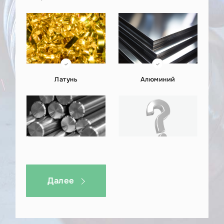
WhatsApp или на почту kp@металлэкспресс.рф.
Латунь
Алюминий
Титан
Другое
Далее