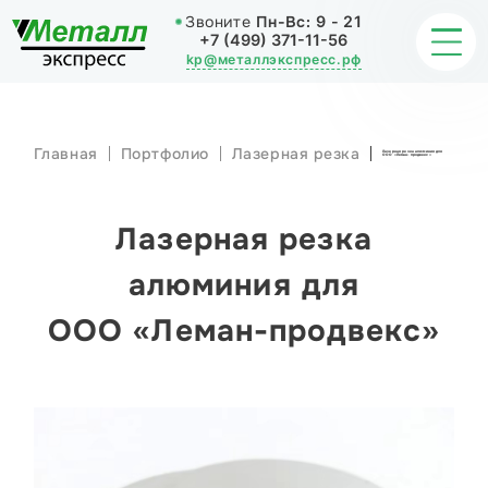
Звоните
Пн-Вс:
9 - 21
+7 (499) 371-11-56
kp@металлэкспресс.рф
Главная
Портфолио
Лазерная резка
Лазерная резка алюминия для
ООО «Леман-продвекс»
ОБРАБОТКА МЕТАЛЛА
ИЗДЕЛИЯ
Лазерная резка
НАШИ РАБОТЫ
алюминия для
ООО «Леман-продвекс»
СТАТЬИ
О КОМПАНИИ
КОНТАКТЫ