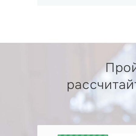
Прой
рассчитай