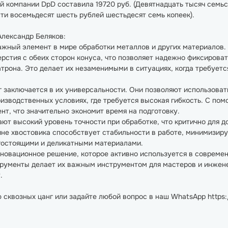
компании DpD составила 19720 руб. (Девятнадцать тысяч семьсот
сти восемьдесят шесть рублей шестьдесят семь копеек).
лександр Беляков:
жный элемент в мире обработки металлов и других материалов. 
ерстия с обеих сторон конуса, что позволяет надежно фиксирова
трона. Это делает их незаменимыми в ситуациях, когда требуетс
 заключается в их универсальности. Они позволяют использоват
оизводственных условиях, где требуется высокая гибкость. С пом
нт, что значительно экономит время на подготовку.
ают высокий уровень точности при обработке, что критично для д
не хвостовика способствует стабильности в работе, минимизируя
огостоящими и деликатными материалами.
нновационное решение, которое активно используется в совреме
рументы делает их важным инструментом для мастеров и инжене
.
 сквозных цанг или задайте любой вопрос в наш WhatsApp https