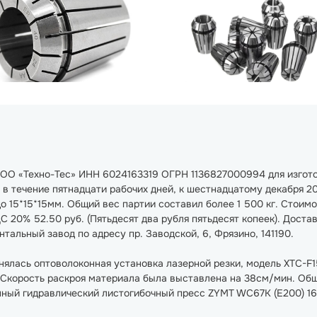
 ООО «Техно-Тес» ИНН 6024163319 ОГРН 1136827000994 для изгот
 в течение пятнадцати рабочих дней, к шестнадцатому декабря 20
 15*15*15мм. Общий вес партии составил более 1 500 кг. Стоимос
НДС 20% 52.50 руб. (Пятьдесят два рубля пятьдесят копеек). Дост
альный завод по адресу пр. Заводской, 6, Фрязино, 141190.
нялась оптоволоконная установка лазерной резки, модель XTC-F
Скорость раскроя материала была выставлена на 38см/мин. Общи
нный гидравлический листогибочный пресс ZYMT WC67K (E200) 16