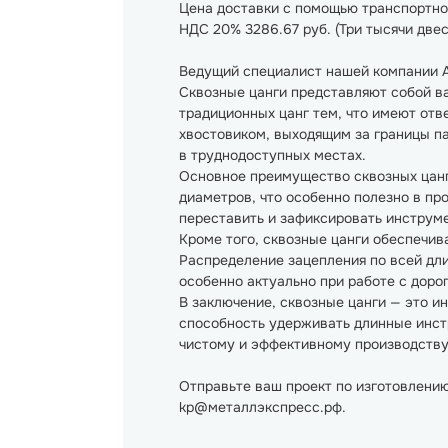
Цена доставки с помощью транспортной 
НДС 20% 3286.67 руб. (Три тысячи две
Ведущий специалист нашей компании А
Сквозные цанги представляют собой ва
традиционных цанг тем, что имеют отв
хвостовиком, выходящим за границы па
в труднодоступных местах.
Основное преимущество сквозных цанг
диаметров, что особенно полезно в пр
переставить и зафиксировать инструме
Кроме того, сквозные цанги обеспечив
Распределение зацепления по всей дли
особенно актуально при работе с дор
В заключение, сквозные цанги — это и
способность удерживать длинные инст
чистому и эффективному производству
Отправьте ваш проект по изготовлению
kp@металлэкспресс.рф.