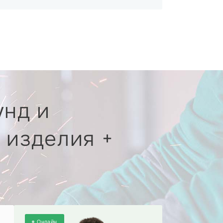
унд и
 изделия +
Онлайн