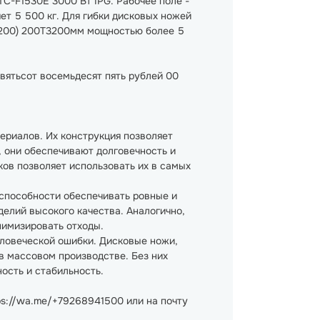
C-F1530E 3000 Вт IPG. Рабочее поле -
ет 5 500 кг. Для гибки дисковых ножей
E200) 200Т3200мм мощностью более 5
вятьсот восемьдесят пять рублей 00
риалов. Их конструкция позволяет
, они обеспечивают долговечность и
ов позволяет использовать их в самых
 способности обеспечивать ровные и
елий высокого качества. Аналогично,
нимизировать отходы.
еловеческой ошибки. Дисковые ножи,
в массовом производстве. Без них
ость и стабильность.
ps://wa.me/+79268941500 или на почту