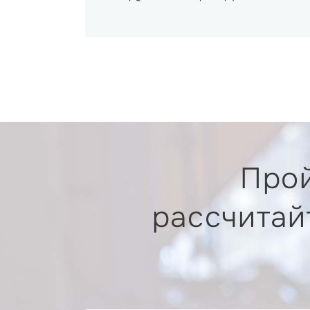
Прой
рассчитай