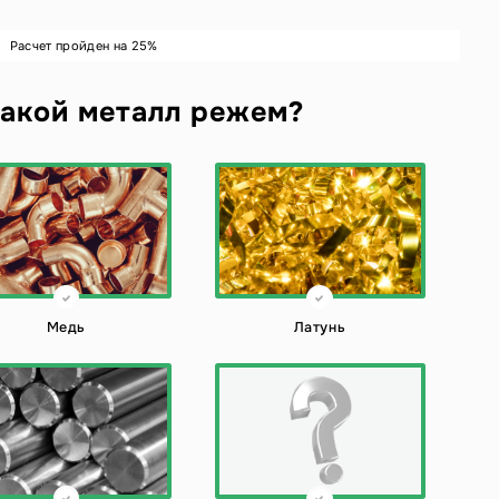
Расчет пройден на
25
%
акой металл режем?
Медь
Латунь