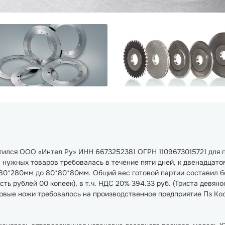
атился ООО «Интел Ру» ИНН 6673252381 ОГРН 1109673015721 для
 нужных товаров требовалась в течение пяти дней, к двенадцато
80*280мм до 80*80*80мм. Общий вес готовой партии составил бо
сть рублей 00 копеек), в т.ч. НДС 20% 394.33 руб. (Триста девян
овые ножи требовалось на производственное предприятие Пз Косм