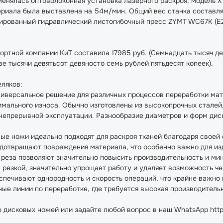
енялась оптоволоконная установка лазерного раскроя, модель XT
ериала была выставлена на 54м/мин. Общий вес станка составля
ированный гидравлический листогибочный пресс ZYMT WC67K (
ртной компании КиТ составила 17985 руб. (Семнадцать тысяч де
Две тысячи девятьсот девяносто семь рублей пятьдесят копеек).
ляков:
иверсальное решение для различных процессов переработки мате
имального износа. Обычно изготовлены из высокопрочных сталей
непрерывной эксплуатации. Разнообразие диаметров и форм диск
е ножи идеально подходят для раскроя тканей благодаря своей
едотвращают повреждения материала, что особенно важно для изд
ь реза позволяют значительно повысить производительность и ми
 резкой, значительно упрощает работу и удаляет возможность ч
спечивают однородность и скорость операций, что крайне важно 
е линии по переработке, где требуется высокая производительн
 дисковых ножей или задайте любой вопрос в наш WhatsApp htt