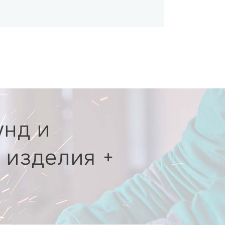
унд и
 изделия +