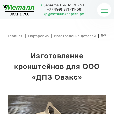
Звоните
Пн-Вс:
9 - 21
+7 (499) 371-11-56
kp@металлэкспресс.рф
Главная
Портфолио
Изготовление деталей
Изготовление
кронштейнов
для ООО
ОБРАБОТКА МЕТАЛЛА
«ДПЗ Овакс»
ИЗДЕЛИЯ
Изготовление
НАШИ РАБОТЫ
кронштейнов для ООО
«ДПЗ Овакс»
СТАТЬИ
О КОМПАНИИ
КОНТАКТЫ