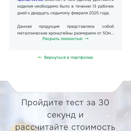
изделия необходимо было в течении 13 рабочих
дней к двадцать седьмому февраля 2025 года.
Данная продукция представляла собой
металлические кронштейны размерами от 50мм
Расрыть полностью
до 350мм. Общий вес партии составил более 4
000 кг.
Вернуться в портфолио
Стоимость образца 919.95 руб. (Девятьсот
девятнадцать рублей девяносто пять копеек), в
т.ч. НДС 20% 153.33 руб. (Сто пятьдесят три
рубля тридцать три копейки). Поставка товара
планировалась на производственное
предприятие Московский завод Физприбор по
Пройдите тест за 30
адресу: ул. Парковая, 2, Подольск.
секунд и
Для изготовления изделия применялась
оптоволоконная установка лазерного раскроя
рассчитайте стоимость
модель LX-6015Y. Используемая рабочая зона