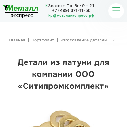
Звоните
Пн-Вс:
9 - 21
+7 (499) 371-11-56
kp@металлэкспресс.рф
Главная
Портфолио
Изготовление деталей
Детали из латуни
для компании ООО
ОБРАБОТКА МЕТАЛЛА
«Ситипромкомплект»
ИЗДЕЛИЯ
Детали из латуни для
НАШИ РАБОТЫ
компании ООО
«Ситипромкомплект»
СТАТЬИ
О КОМПАНИИ
КОНТАКТЫ