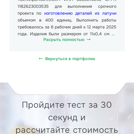
1182623003535 для выполнения срочного
проекта по
изготовлению деталей из латуни
объемом в 400 единиц. Выполнить работы
требовалось за 6 рабочих дней к 12 марта 2025
года. Изделия были размером от 11х0,4 см до
Расрыть полностью
15х0,5 см. Общий вес партии составил около
4000 кг. Стоимость одного изделия от 238,00
руб. (Двести тридцать восемь рублей 00
Вернуться в портфолио
копеек), в т.ч. НДС 20% 39,67 руб. (Тридцать
девять рублей шестьдесят семь копеек) до
318,00 руб. (Триста восемнадцать рублей 00
копеек), в т.ч. НДС 20% 53 руб. (Пятьдесят три
рубля ноль копеек). Требовалось отправить
заказ в г. Гусь-Хрустальный, Транспортная ул.,
Пройдите тест за 30
49.
секунд и
Для изготовления изделий применялась
оптоволоконная установка лазерного раскроя
рассчитайте стоимость
модель MetalTec TS62. Используемая рабочая