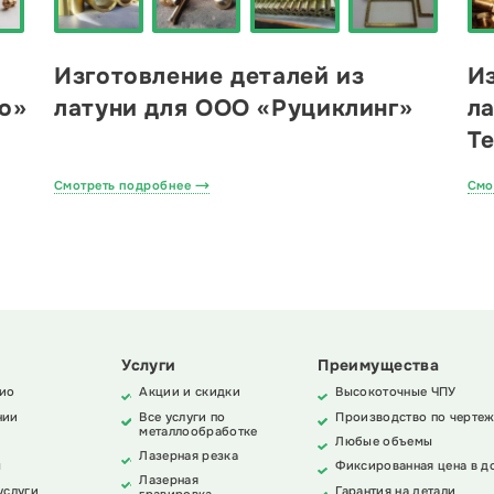
Изготовление деталей из
Из
о»
латуни для ООО «Руциклинг»
л
Т
Смотреть подробнее
Смо
Услуги
Преимущества
ио
Акции и скидки
Высокоточные ЧПУ
нии
Все услуги по
Производство по чертеж
металлообработке
Любые объемы
Лазерная резка
ы
Фиксированная цена в д
Лазерная
услуги
Гарантия на детали