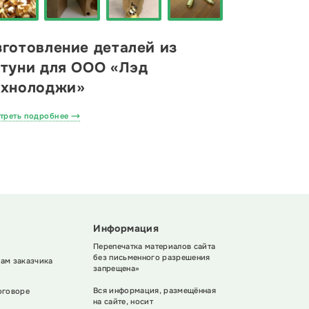
готовление деталей из
атуни для ООО «Лэд
ехнолоджи»
треть подробнее
Информация
Перепечатка материалов сайта
без письменного разрешения
ам заказчика
запрещена»
Вся информация, размещённая
оговоре
на сайте, носит