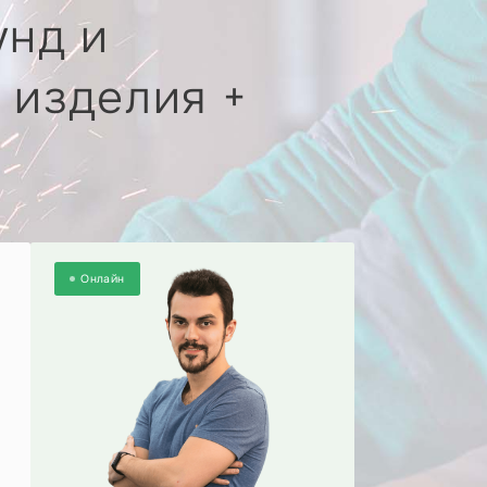
унд и
 изделия +
Онлайн