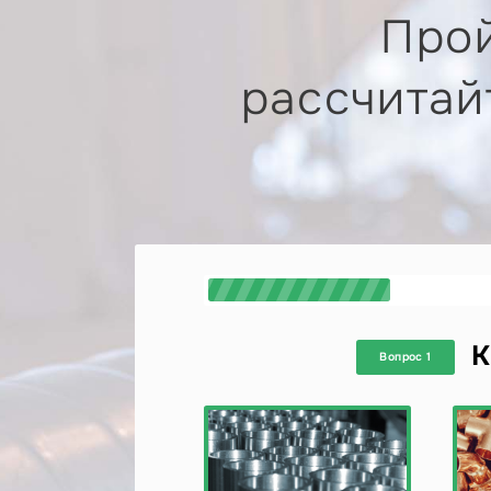
Прой
рассчитай
К
Вопрос 1