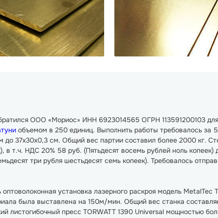
обратился ООО «Мориос» ИНН 6923014565 ОГРН 113591200103 для
атуни
объемом в 250 единиц. Выполнить работы требовалось за 5 
 до 37х30х0,3 см. Общий вес партии составил более 2000 кг. Ст
, в т.ч. НДС 20% 58 руб. (Пятьдесят восемь рублей ноль копеек) 
семьдесят три рубля шестьдесят семь копеек). Требовалось отправи
 оптоволоконная установка лазерного раскроя модель MetalTec 
иала была выставлена на 150м/мин. Общий вес станка составляе
ий листогибочный пресс TORWATT 1390 Universal мощностью боле