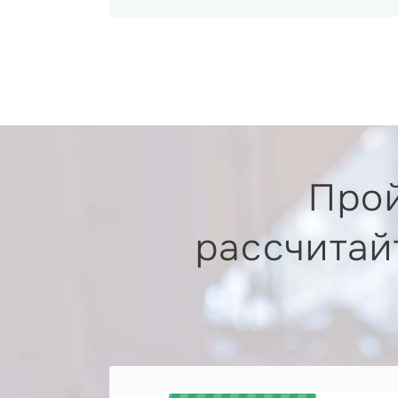
Прой
рассчитай