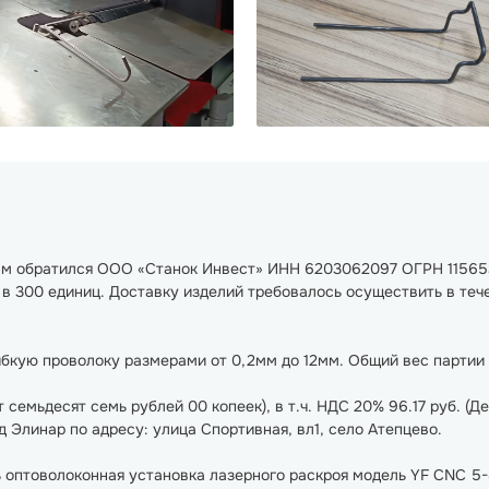
нам обратился ООО «Станок Инвест» ИНН 6203062097 ОГРН 1156
в 300 единиц. Доставку изделий требовалось осуществить в тече
бкую проволоку размерами от 0,2мм до 12мм. Общий вес партии 
т семьдесят семь рублей 00 копеек), в т.ч. НДС 20% 96.17 руб. (
д Элинар по адресу: улица Спортивная, вл1, село Атепцево.
 оптоволоконная установка лазерного раскроя модель YF CNC 5-