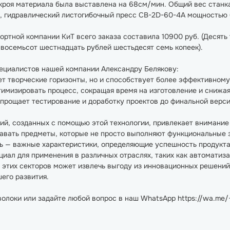
роя материала была выставлена на 68см/мин. Общий вес станка 
 гидравлический листогибочный пресс CB-2D-60-4A мощностью б
ртной компании КиТ всего заказа составила 10900 руб. (Десять т
а восемьсот шестнадцать рублей шестьдесят семь копеек).
ециалистов нашей компании Александру Белякову:
ет творческие горизонты, но и способствует более эффективном
тимизировать процесс, сокращая время на изготовление и снижа
упрощает тестирование и доработку проектов до финальной версии
лий, созданных с помощью этой технологии, привлекает внимание
авать предметы, которые не просто выполняют функциональные з
ль — важные характеристики, определяющие успешность продукта
циал для применения в различных отраслях, таких как автоматиз
 этих секторов может извлечь выгоду из инновационных решений
его развития.
волоки или задайте любой вопрос в наш WhatsApp https://wa.me