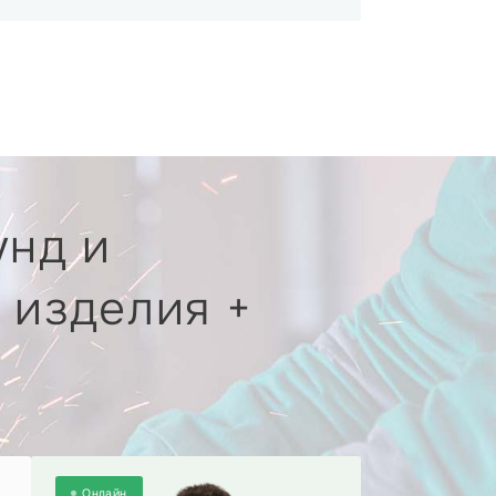
унд и
 изделия +
Онлайн