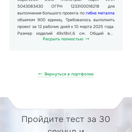
5043083430 ОГРН 1233100018218 для
выполнения большого проекта по
гибке металла
объемом 900 единиц. Требовалось выполнить
проект за 12 рабочих дней к 10 марта 2025 года.
Размер изделий 49х18х1,6 см. Общий вес
Расрыть полностью
партии около 9000 кг. Стоимость образца
составила 744,20 руб. (Семьсот сорок четыре
рубля двадцать копеек), в т.ч. НДС 20% 124,03
руб. (Сто двадцать четыре рубля три копейки).
Клиент просил отправить заказ в г. Серпухов,
Вернуться в портфолио
Северное ш., 29.
Для изготовления изделий применялась
оптоволоконная установка лазерного раскроя
модель OR-FMAT3 3015 RAYCUS 3000ВТ.
Используемая рабочая зона составила 3050 x
1550мм. Скорость раскроя материала была
Пройдите тест за 30
выставлена на 82см/мин. Общий вес станка
составляет 8 000 кг. Для гибки металла мы
секунд и