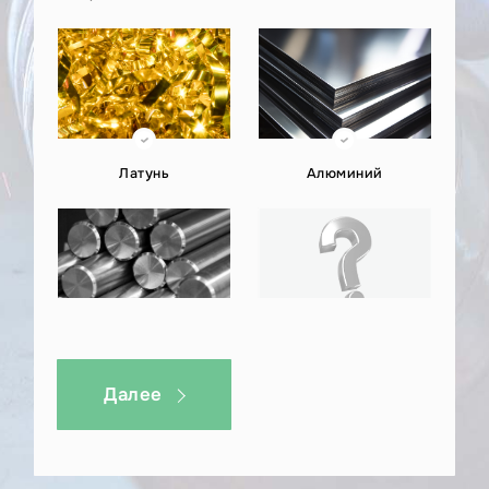
прочность и эстетичность конечного изделия.
Если вам нужны точные и надежные
металлические элементы – мы готовы
воплотить ваш проект в жизнь с высокой
точностью и качеством.
Латунь
Алюминий
Отправьте ваш проект по гибке металла или
задайте любой вопрос в наш WhatsAppили на
почту kp@металлэкспресс.рф.
Титан
Другое
Далее