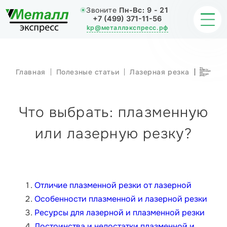
Звоните
Пн-Вс:
9 - 21
+7 (499) 371-11-56
kp@металлэкспресс.рф
Что
Главная
Полезные статьи
Лазерная резка
выбрать:
плазменную
ОБРАБОТКА МЕТАЛЛА
или
лазерную
резку?
ИЗДЕЛИЯ
Что выбрать: плазменную
НАШИ РАБОТЫ
или лазерную резку?
СТАТЬИ
О КОМПАНИИ
Отличие плазменной резки от лазерной
Особенности плазменной и лазерной резки
КОНТАКТЫ
Ресурсы для лазерной и плазменной резки
Достоинства и недостатки плазменной и