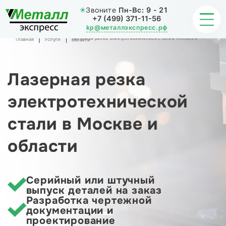
Звоните
Пн-Вс:
9 - 21
+7 (499) 371-11-56
kp@металлэкспресс.рф
Лазерная резка электротехнической стали в Москве и
Главная
Услуги
области
Лазерная резка
ОБРАБОТКА МЕТАЛЛА
электротехнической
ИЗДЕЛИЯ
стали в Москве и
НАШИ РАБОТЫ
области
СТАТЬИ
О КОМПАНИИ
Серийный или штучный
выпуск деталей на заказ
Разработка чертежной
КОНТАКТЫ
документации и
проектирование