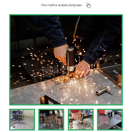
Листайте влево/вправо
Отправьте ваш проект по конденсаторной
сварке или задайте любой вопрос в наш
WhatsApp https://wa.me/+79268941500 или на
почту kp@металлэкспресс.рф.