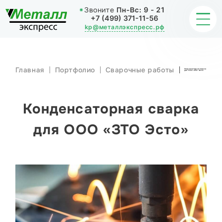
Звоните
Пн-Вс:
9 - 21
+7 (499) 371-11-56
kp@металлэкспресс.рф
Главная
Портфолио
Сварочные работы
Конденсаторная сварка
для ООО «ЗТО Эсто»
ОБРАБОТКА МЕТАЛЛА
ИЗДЕЛИЯ
Конденсаторная сварка
НАШИ РАБОТЫ
для ООО «ЗТО Эсто»
СТАТЬИ
О КОМПАНИИ
КОНТАКТЫ