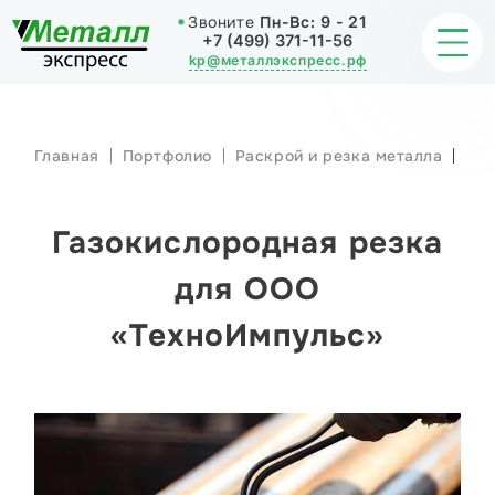
Звоните
Пн-Вс:
9 - 21
+7 (499) 371-11-56
kp@металлэкспресс.рф
Главная
Портфолио
Раскрой и резка металла
Газокислород
резка для ОО
ОБРАБОТКА МЕТАЛЛА
«ТехноИмпуль
ИЗДЕЛИЯ
Газокислородная резка
НАШИ РАБОТЫ
для ООО
«ТехноИмпульс»
СТАТЬИ
О КОМПАНИИ
КОНТАКТЫ