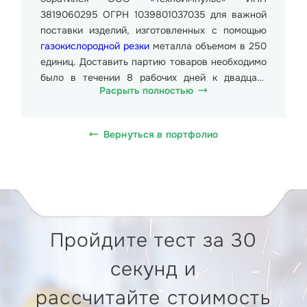
3819060295 ОГРН 1039801037035 для важной
поставки изделий, изготовленных с помощью
газокислородной резки
металла объемом в 250
единиц. Доставить партию товаров необходимо
было в течении 8 рабочих дней к двадцать
Расрыть полностью
шестому марта 2025 года.
Данная продукция представляла собой
Вернуться в портфолио
металлические изделия размерами от 70мм до
400мм. Общий вес партии составил более 2
500 кг.
Стоимость образца 844 руб. (Восемьсот сорок
четыре рубля 00 копеек), в т.ч. НДС 20% 140.67
Пройдите тест за 30
руб. (Сто сорок рублей шестьдесят семь
копеек). Поставка товара планировалась на
секунд и
производственное предприятие Группа
компаний Изолятор по адресу: ул. Ленина, 77,
рассчитайте стоимость
село Павловская Слобод.