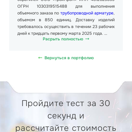
ОГРН 1030319515488 для выполнения
объемного заказа по
трубопроводной арматуре
,
объемом в 850 единиц. Доставку изделий
требовалось осуществить в течении 23 рабочих
дней к тридцать первому марта 2025 года.
Расрыть полностью
Данные изделия представляли собой
металлические детали размерами от 240мм до
Вернуться в портфолио
480мм. Общий вес партии составил более 8
500 кг.
Стоимость образца от 1690 руб. (Одна тысяча
шестьсот девяносто рублей 00 копеек), в т.ч.
НДС 20% 281.67 руб. (Двести восемьдесят один
Пройдите тест за 30
рубль шестьдесят семь копеек). Доставка
требовалась на производственное предприятие
секунд и
Тольяттикаучук по адресу: улица
Новозаводская, 8, Тольятти
рассчитайте стоимость