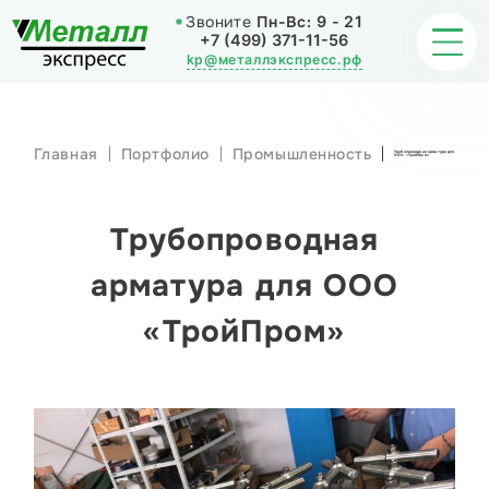
Звоните
Пн-Вс:
9 - 21
+7 (499) 371-11-56
kp@металлэкспресс.рф
Главная
Портфолио
Промышленность
Трубопроводная арматура для
ООО «ТройПром»
ОБРАБОТКА МЕТАЛЛА
ИЗДЕЛИЯ
Трубопроводная
НАШИ РАБОТЫ
арматура для ООО
«ТройПром»
СТАТЬИ
О КОМПАНИИ
КОНТАКТЫ