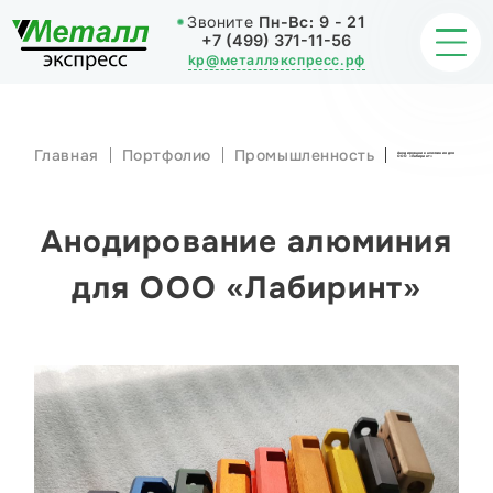
Звоните
Пн-Вс:
9 - 21
+7 (499) 371-11-56
kp@металлэкспресс.рф
Главная
Портфолио
Промышленность
Анодирование алюминия для
ООО «Лабиринт»
ОБРАБОТКА МЕТАЛЛА
ИЗДЕЛИЯ
Анодирование алюминия
НАШИ РАБОТЫ
для ООО «Лабиринт»
СТАТЬИ
О КОМПАНИИ
КОНТАКТЫ