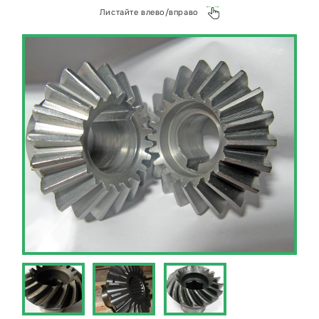
алюминия или задайте любой вопрос в наш
Листайте влево/вправо
WhatsApp https://wa.me/+79268941500 или на
почту kp@металлэкспресс.рф.