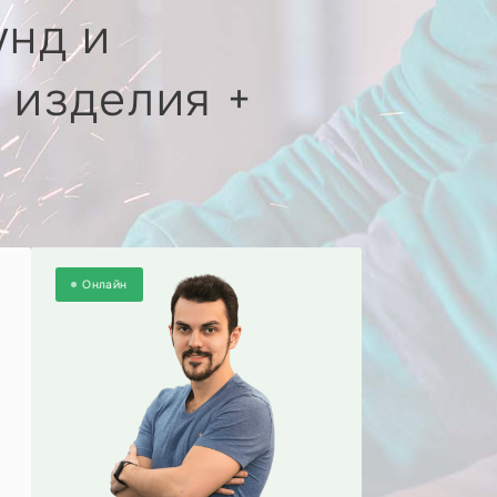
унд и
 изделия +
Онлайн