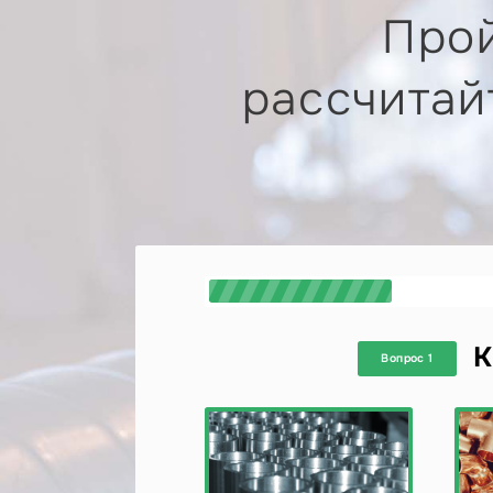
Прой
рассчитай
К
Вопрос 1