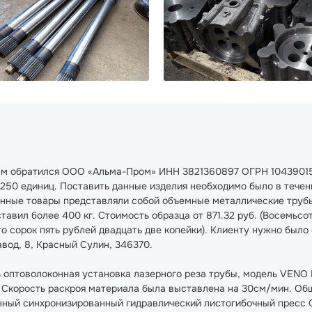
нам обратился ООО «Альма-Пром» ИНН 3821360897 ОГРН 10439015
250 единиц. Поставить данные изделия необходимо было в течени
анные товары представляли собой объемные металлические труб
авил более 400 кг. Стоимость образца от 871.32 руб. (Восемьсот
(Сто сорок пять рублей двадцать две копейки). Клиенту нужно было
вод, 8, Красный Сулин, 346370.
 оптоволоконная установка лазерного реза трубы, модель VENO 
Скорость раскроя материала была выставлена на 30см/мин. Общи
нный синхронизированный гидравлический листогибочный пресс 