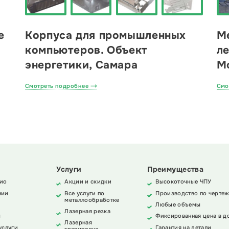
е
Корпуса для промышленных
М
компьютеров. Объект
ле
энергетики, Самара
Мо
Смотреть подробнее
Смо
Услуги
Преимущества
ио
Акции и скидки
Высокоточные ЧПУ
нии
Все услуги по
Производство по чертеж
металлообработке
Любые объемы
Лазерная резка
ы
Фиксированная цена в д
Лазерная
услуги
Гарантия на детали