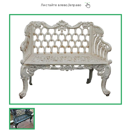
необходимый элемент, деталь или фигуру. В
Листайте влево/вправо
оборудование загружается программа, в
которой подробно прописан алгоритм движения
и режим работы лазера. Лазерная резка меди
на Wattsan 1530A, 3000 Вт обеспечивает
высочайшую точность. Эта точность важна,
когда есть строгие требования заказчика под
допуском при производстве деталей. Поскольку
металлические элементы используются в
самых разных отраслях строительства,
медицинских технология или аэрокосмических
промышленностей, то к лазерной резке меди
предъявляются самые высокие требования.
Решающим фактором для заказа лазерной
резке является безупречная обработка меди,
отсутствие заусениц, низкая шероховатость
среза, а также скорость резки металла и
широкий диапазон толщины металла. Точная
обработка деталей по заданным параметрам