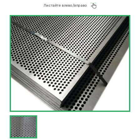
материалом. Этот аспект особенно важен в
Листайте влево/вправо
современном мире, где устойчивое развитие
становится приоритетом во многих отраслях.
Поддерживая циклы переработки,
производители могут снизить негативное
воздействие на окружающую среду и сократить
использование первичных ресурсов.
Отправьте ваш проект по лазерной резке
изделий из латуни или задайте любой вопрос в
наш WhatsApp https://wa.me/+79268941500 или
на почту kp@металлэкспресс.рф.