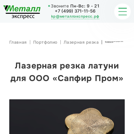
Звоните
Пн-Вс:
9 - 21
+7 (499) 371-11-56
kp@металлэкспресс.рф
Главная
Портфолио
Лазерная резка
Лазерная резка латуни для ООО
«Сапфир Пром»
ОБРАБОТКА МЕТАЛЛА
ИЗДЕЛИЯ
Лазерная резка латуни
НАШИ РАБОТЫ
для ООО «Сапфир Пром»
СТАТЬИ
О КОМПАНИИ
КОНТАКТЫ