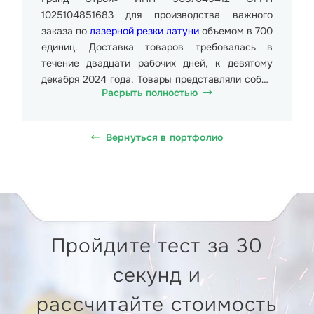
1025104851683 для производства важного
заказа по
лазерной резки латуни
объемом в 700
единиц. Доставка товаров требовалась в
течение двадцати рабочих дней, к девятому
декабря 2024 года. Товары представляли собой
Расрыть полностью
шестерни из латуни размерами от 3*3*3мм до
6*6*6мм. Общий вес партии составил более 7
000 кг. Стоимость образца от 618.20 руб.
Вернуться в портфолио
(Шестьсот восемнадцать рублей двадцать
копеек), в т.ч. НДС 20% 103.03 руб. (Сто три
рубля три копейки). Доставка изготовленных
шестерен требовалась на производственное
предприятие Альтернатива-сдв по адресу 1-й
Промышленный пр., 14Г, Ярославль, 150044.
Пройдите тест за 30
Для изготовления шестерен из латуни
секунд и
применялась оптоволоконная установка
лазерной резки, модель CERTON LF-3015B
рассчитайте стоимость
MAXPHOTONICS 2000ВТ. Используемая рабочая