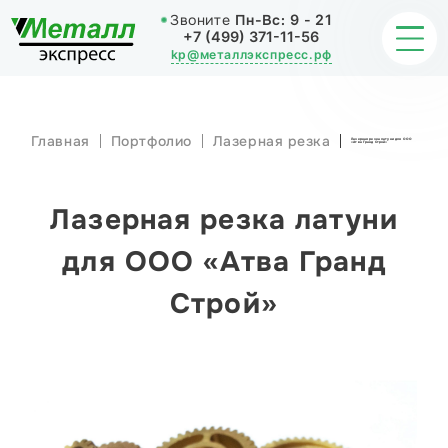
Звоните
Пн-Вс:
9 - 21
+7 (499) 371-11-56
kp@металлэкспресс.рф
Главная
Портфолио
Лазерная резка
Лазерная резка латуни для ООО
«Атва Гранд Строй»
ОБРАБОТКА МЕТАЛЛА
ИЗДЕЛИЯ
Лазерная резка латуни
НАШИ РАБОТЫ
для ООО «Атва Гранд
Строй»
СТАТЬИ
О КОМПАНИИ
КОНТАКТЫ