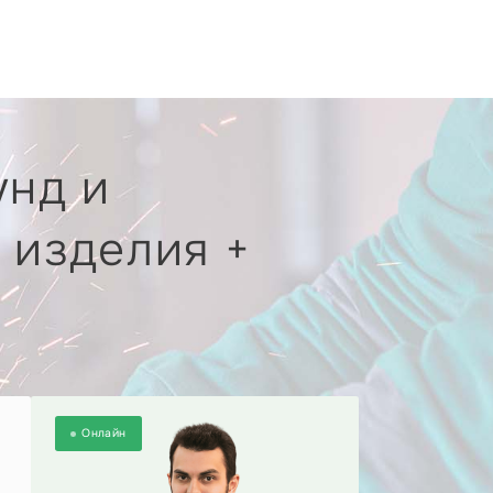
унд и
 изделия +
Онлайн