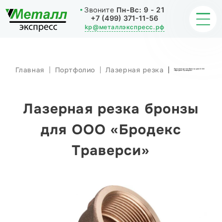
Звоните
Пн-Вс:
9 - 21
+7 (499) 371-11-56
kp@металлэкспресс.рф
Главная
Портфолио
Лазерная резка
Лазерная резка бронзы для ООО
«Бродекс Траверси»
ОБРАБОТКА МЕТАЛЛА
ИЗДЕЛИЯ
Лазерная резка бронзы
НАШИ РАБОТЫ
для ООО «Бродекс
Траверси»
СТАТЬИ
О КОМПАНИИ
КОНТАКТЫ