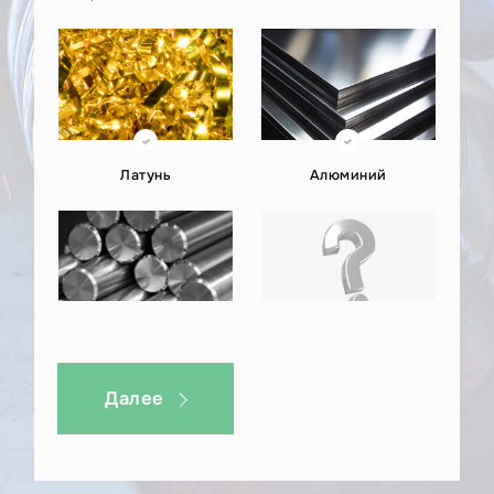
Отправьте ваш проект по лазерной резке
бронзы или задайте любой вопрос в наш
WhatsApp или на почту kp@металлэкспресс.рф.
Латунь
Алюминий
Титан
Другое
Далее