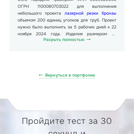
ОГРН 1100080703022 для выполнения
небольшого проекта
лазерной резки бронзы
объемом 200 единиц уголков для труб. Проект
нужно было выполнить за 5 рабочих дней к 22
ноября 2024 года. Изделия размером от
Расрыть полностью
15х10х1,5 см до 17х11х1,5 см. Вес всех изделий
составлял около 2000 кг. Стоимость одной
единицы от 205,00 руб. (двести пять рублей
ноль копеек) до 281,00 руб. (двести
восемьдесят один рубль ноль копеек).
Вернуться в портфолио
Требовалось оправить весь заказ в Тверь, ул.
Коминтерна, 22.
Для выполнения заказа был использован ЧПУ
станок по металлу Wattsan 1530A. Может
непрерывно резать листы металла толщиной до
3-4 мм в режиме 24/7. Надежная защита
Пройдите тест за 30
лазерной головы от столкновений дает
возможность резки неровного материала.
секунд и