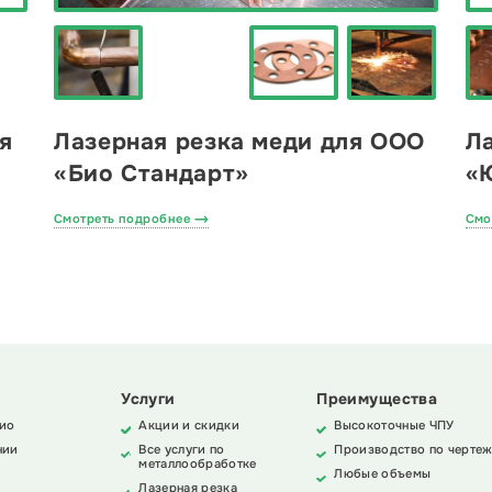
я
Лазерная резка меди для ООО
Л
«Био Стандарт»
«
Смотреть подробнее
Смо
Услуги
Преимущества
ио
Акции и скидки
Высокоточные ЧПУ
нии
Все услуги по
Производство по чертеж
металлообработке
Любые объемы
Лазерная резка