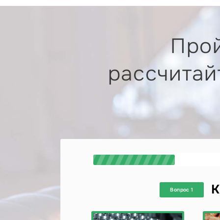
Прой
рассчитай
К
Вопрос 1