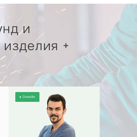
унд и
 изделия +
Онлайн