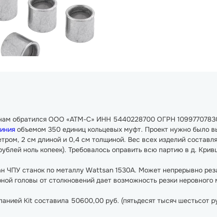
к нам обратился ООО «АТМ-С» ИНН 5440228700 ОГРН 10997707830
иния
объемом 350 единиц кольцевых муфт. Проект нужно было вып
тром, 2 см длиной и 0,4 см толщиной. Вес всех изделий составл
ублей ноль копеек). Требовалось оправить всю партию в д. Кривцо
ан ЧПУ станок по металлу Wattsan 1530A. Может непрерывно рез
ной головы от столкновений дает возможность резки неровного 
анией Kit составила 50600,00 руб. (пятьдесят тысяч шестьсот ру