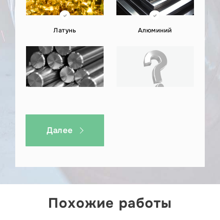
Отправьте ваш проект по производству
шпинделей или задайте любой вопрос в наш
WhatsApp https://wa.me/+79268941500 или на
Латунь
Алюминий
почту kp@металлэкспресс.рф.
Титан
Другое
Далее
Похожие работы