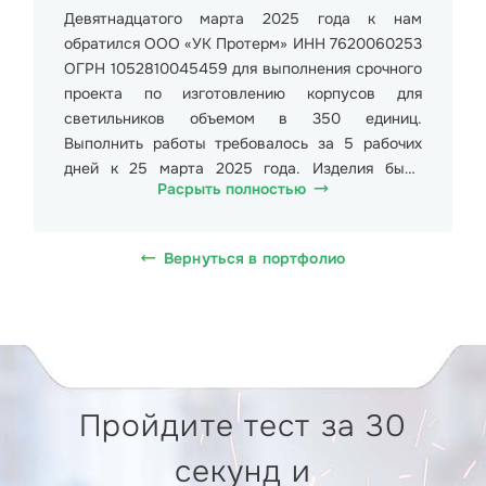
Девятнадцатого марта 2025 года к нам
обратился ООО «УК Протерм» ИНН 7620060253
ОГРН 1052810045459 для выполнения срочного
проекта по изготовлению корпусов для
светильников объемом в 350 единиц.
Выполнить работы требовалось за 5 рабочих
дней к 25 марта 2025 года. Изделия были
Расрыть полностью
размером 53х12х7 см. Общий вес партии
составил более 3000 кг. Стоимость одного
изделия 826,00 руб. (Восемьсот двадцать шесть
Вернуться в портфолио
рублей 00 копеек), в т.ч. НДС 20% 137,67 руб.
(Сто тридцать семь рублей шестьдесят семь
копеек). Требовалось отправить заказ в г.
Рыбинск, ул. Димитрова, 12.
Для изготовления изделий применялся
Пройдите тест за 30
фрезерный станок с ЧПУ DeKart 1617. Мощность
режущей части: Шпиндель 3,2КВт. Рабочее
секунд и
поле: X=1600//Y=1600//Z=300мм. Габариты: