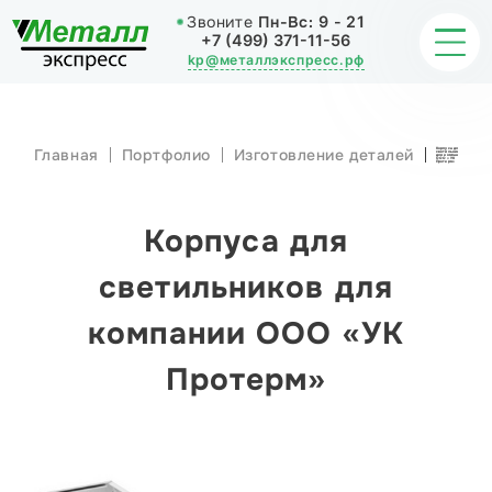
Звоните
Пн-Вс:
9 - 21
+7 (499) 371-11-56
kp@металлэкспресс.рф
Главная
Портфолио
Изготовление деталей
Корпуса для
светильников
для компании
ОБРАБОТКА МЕТАЛЛА
ООО «УК
Протерм»
ИЗДЕЛИЯ
Корпуса для
НАШИ РАБОТЫ
светильников для
компании ООО «УК
СТАТЬИ
Протерм»
О КОМПАНИИ
КОНТАКТЫ