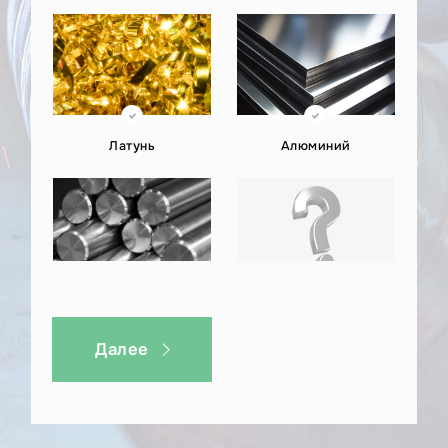
интерьерных светильников до мощных уличных
прожекторов.
Отправьте ваш проект по изготовлению
корпусов для светильников или задайте любой
вопрос в наш WhatsApp
Латунь
Алюминий
https://wa.me/+79268941500 или на почту
kp@металлэкспресс.рф.
Титан
Другое
Далее