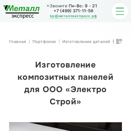
Звоните
Пн-Вс:
9 - 21
+7 (499) 371-11-56
kp@металлэкспресс.рф
Изготовление
Главная
Портфолио
Изготовление деталей
композитных
панелей для
ОБРАБОТКА МЕТАЛЛА
ООО
«Электро
Строй»
ИЗДЕЛИЯ
Изготовление
НАШИ РАБОТЫ
композитных панелей
СТАТЬИ
для ООО «Электро
Строй»
О КОМПАНИИ
КОНТАКТЫ