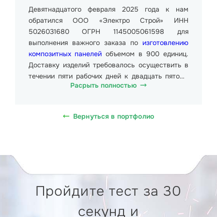
Девятнадцатого февраля 2025 года к нам
обратился ООО «Электро Строй» ИНН
5026031680 ОГРН 1145005061598 для
выполнения важного заказа по
изготовлению
композитных панелей
объемом в 900 единиц.
Доставку изделий требовалось осуществить в
течении пяти рабочих дней к двадцать пятому
Расрыть полностью
февраля 2025 года.
Данные изделия представляли собой
Вернуться в портфолио
композитные панели размерами от 3000мм до
6000мм. Общий вес партии составил более 9
000 кг.
Стоимость образца от 3250 руб. (Три тысячи
двести пятьдесят рублей 00 копеек), в т.ч. НДС
Пройдите тест за 30
20% 541.67 руб. (Пятьсот сорок один рубль
шестьдесят семь копеек). Доставка
секунд и
требовалась на Углянский