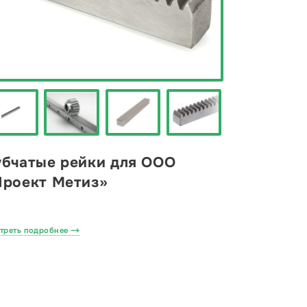
убчатые рейки для ООО
Проект Метиз»
треть подробнее