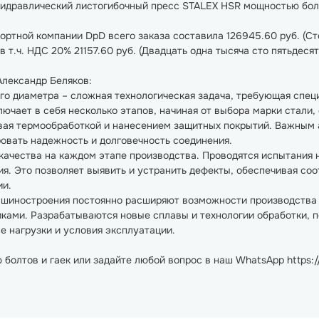
идравлический листогибочный пресс STALEX HSR мощностью боле
ртной компании DpD всего заказа составила 126945.60 руб. (Ст
в т.ч. НДС 20% 21157.60 руб. (Двадцать одна тысяча сто пятьдеся
лександр Беляков:
го диаметра – сложная технологическая задача, требующая спец
ючает в себя несколько этапов, начиная от выбора марки стали
ивая термообработкой и нанесением защитных покрытий. Важным 
ровать надежность и долговечность соединения.
ачества на каждом этапе производства. Проводятся испытания н
ия. Это позволяет выявить и устранить дефекты, обеспечивая со
ии.
ашиностроения постоянно расширяют возможности производства б
ками. Разрабатываются новые сплавы и технологии обработки, 
 нагрузки и условия эксплуатации.
 болтов и гаек или задайте любой вопрос в наш WhatsApp https: