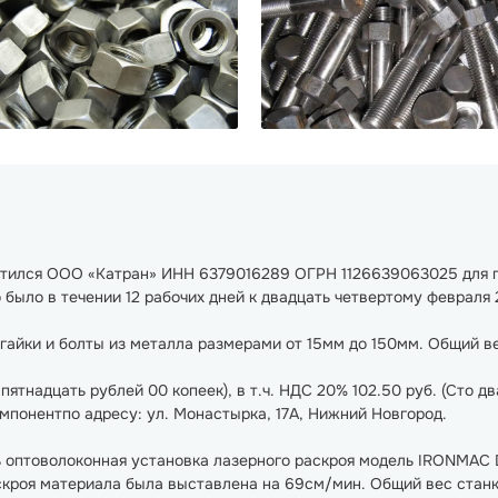
ратился ООО «Катран» ИНН 6379016289 ОГРН 1126639063025 для 
было в течении 12 рабочих дней к двадцать четвертому февраля 
гайки и болты из металла размерами от 15мм до 150мм. Общий ве
ятнадцать рублей 00 копеек), в т.ч. НДС 20% 102.50 руб. (Сто дв
мпонентпо адресу: ул. Монастырка, 17А, Нижний Новгород.
ь оптоволоконная установка лазерного раскроя модель IRONMAC 
роя материала была выставлена на 69см/мин. Общий вес станка 