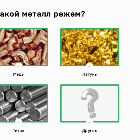
акой металл режем?
Медь
Латунь
Титан
Другое