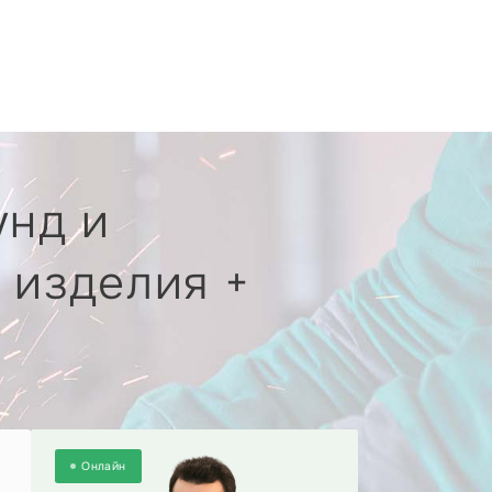
унд и
 изделия +
Онлайн