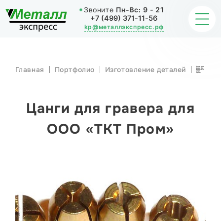
Звоните
Пн-Вс:
9 - 21
+7 (499) 371-11-56
kp@металлэкспресс.рф
Главная
Портфолио
Изготовление деталей
Цанги для
гравера
для ООО
ОБРАБОТКА МЕТАЛЛА
«ТКТ
Пром»
ИЗДЕЛИЯ
Цанги для гравера для
НАШИ РАБОТЫ
ООО «ТКТ Пром»
СТАТЬИ
О КОМПАНИИ
КОНТАКТЫ