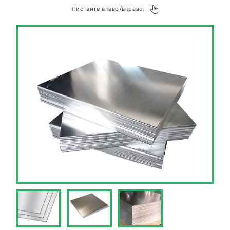
и успешным использованием нашей продукции
Листайте влево/вправо
в различных отраслях. Работая с нами, вы
получите не только высококачественные
изделия, но и профессиональное обслуживание,
что делает сотрудничество максимально
комфортным.
Отправьте ваш проект по изготовлению цанг
или задайте любой вопрос в наш WhatsApp
https://wa.me/+79268941500 или на почту
kp@металлэкспресс.рф.