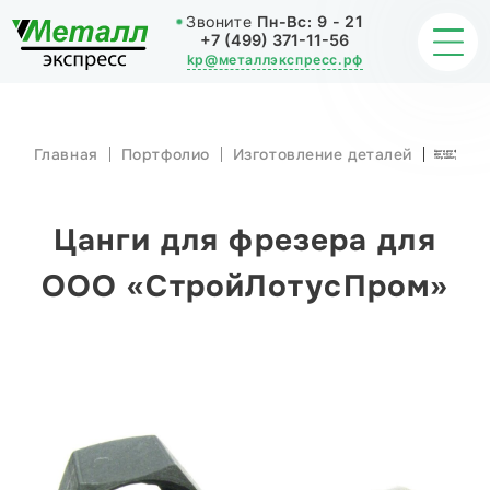
Звоните
Пн-Вс:
9 - 21
+7 (499) 371-11-56
kp@металлэкспресс.рф
Главная
Портфолио
Изготовление деталей
Цанги для фрезера
для ООО
ОБРАБОТКА МЕТАЛЛА
«СтройЛотусПром»
ИЗДЕЛИЯ
Цанги для фрезера для
НАШИ РАБОТЫ
ООО «СтройЛотусПром»
СТАТЬИ
О КОМПАНИИ
КОНТАКТЫ