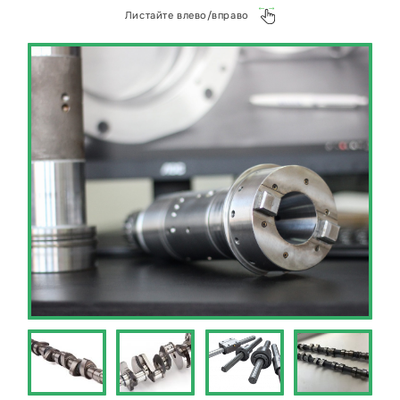
операций. Высококачественные цанги
Листайте влево/вправо
изготавливаются из прочных материалов, что
гарантирует длительный срок службы и
стабильную работу даже при интенсивной
эксплуатации.
Отправьте ваш проект по производству цанг
для фрезера или задайте любой вопрос в наш
WhatsApp https://wa.me/+79268941500 или на
почту kp@металлэкспресс.рф.