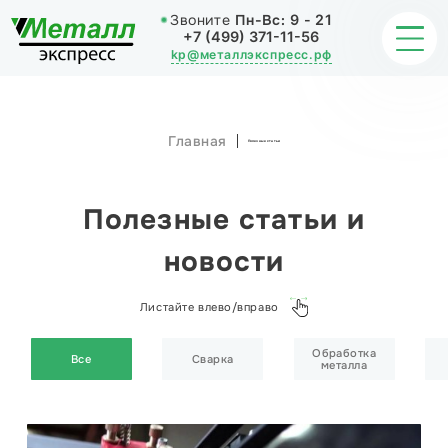
Звоните
Пн-Вс:
9 - 21
+7 (499) 371-11-56
kp@металлэкспресс.рф
Главная
Полезные статьи
ОБРАБОТКА МЕТАЛЛА
ИЗДЕЛИЯ
Полезные статьи и
НАШИ РАБОТЫ
новости
СТАТЬИ
Листайте влево/вправо
О КОМПАНИИ
Обработка
Все
Сварка
металла
КОНТАКТЫ